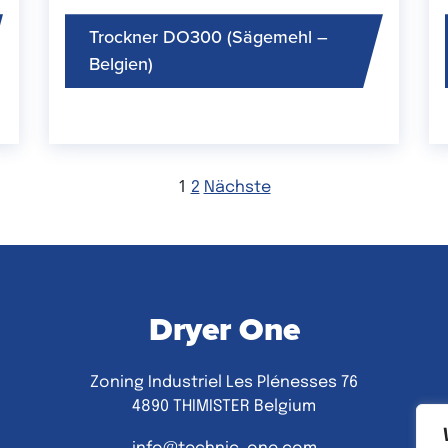
Trockner DO300 (Sägemehl –
Belgien)
1
2
Nächste
Dryer One
Zoning Industriel Les Plénesses 76
4890 THIMISTER Belgium